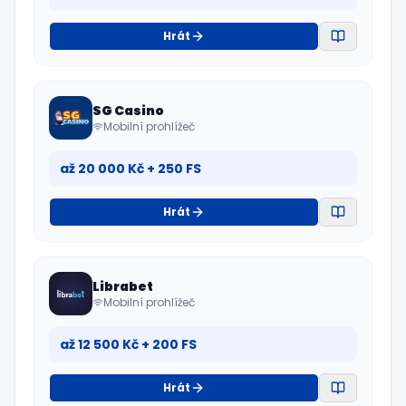
Hrát
SG Casino
Mobilní prohlížeč
až 20 000 Kč + 250 FS
Hrát
Librabet
Mobilní prohlížeč
až 12 500 Kč + 200 FS
Hrát