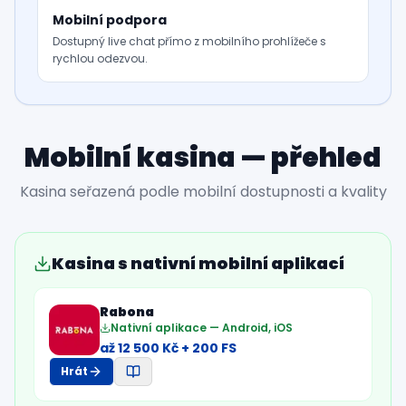
Mobilní podpora
Dostupný live chat přímo z mobilního prohlížeče s
rychlou odezvou.
Mobilní kasina — přehled
Kasina seřazená podle mobilní dostupnosti a kvality
Kasina s nativní mobilní aplikací
Rabona
Nativní aplikace —
Android, iOS
až 12 500 Kč + 200 FS
Hrát