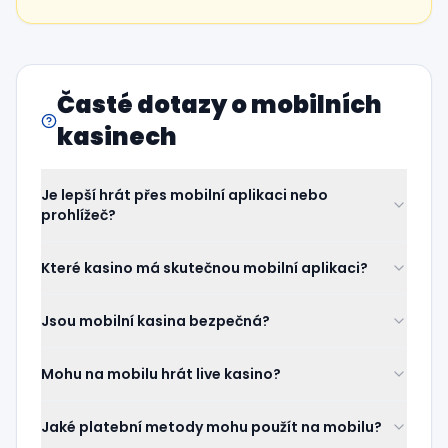
Časté dotazy o mobilních
kasinech
Je lepší hrát přes mobilní aplikaci nebo
prohlížeč?
Které kasino má skutečnou mobilní aplikaci?
Jsou mobilní kasina bezpečná?
Mohu na mobilu hrát live kasino?
Jaké platební metody mohu použít na mobilu?