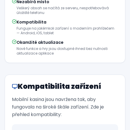
Nezabírá místo
Veškerý obsah se načítá ze serveru, nespotřebovává
úložiště telefonu
Kompatibilita
Funguje na jakémkoli zařízení s moderním prohlížečem
— Android, iOS, tablet
Okamžité aktualizace
Nové funkce a hry jsou dostupné ihned bez nutnosti
aktualizace aplikace
Kompatibilita zařízení
Mobilní kasina jsou navržena tak, aby
fungovala na široké škále zařízení. Zde je
přehled kompatibility: