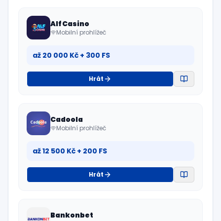
Alf Casino
Mobilní prohlížeč
až 20 000 Kč + 300 FS
Hrát
Cadoola
Mobilní prohlížeč
až 12 500 Kč + 200 FS
Hrát
Bankonbet