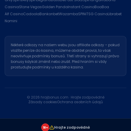
Casinia
Stone Vegas
Golden Panda
Instant Casino
BoaBoa
Alf Casino
Cadoola
Bankonbet
Wazamba
SPINiT
SG Casino
Librabet
Nomini
Některé odkazy na našem webu jsou affiliate odkazy – pokud
vložíte peníze do kasina, můžeme obdržet provizi, to však
neovlivňuje podmínky bonusů. Třetí strany si vyhrazují právo
bonusy kdykoli změnit nebo zrušit. Před hraním si vždy
prostudujte podmínky u každého kasina.
© 2026 hrajbonus.com · Hrajte zodpovědně
Zásady cookies
Ochrana osobních údajů
Hrajte zodpovědně
18+