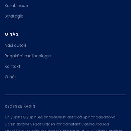
Kombinace
Strategie
O NÁS
Naši autoři
Redakční metodologie
Kontakt
O nás
RECENZE KASIN
OnlySpins
AllySpin
Legiano
BassBet
Fast Slots
Spinanga
Rabona
Casinia
Stone Vegas
Golden Panda
Instant Casino
BoaBoa