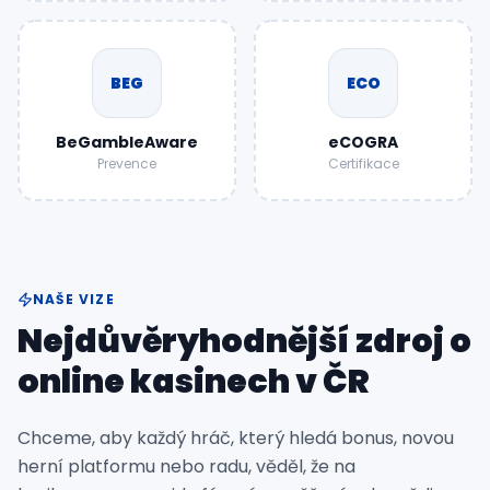
BEG
ECO
BeGambleAware
eCOGRA
Prevence
Certifikace
NAŠE VIZE
Nejdůvěryhodnější zdroj o
online kasinech v ČR
Chceme, aby každý hráč, který hledá bonus, novou
herní platformu nebo radu, věděl, že na