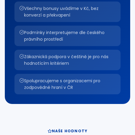
Všechny bonusy uvádíme v Kč, bez
konverzí a překvapení
Podmínky interpretujeme dle českého
právního prostředí
Zákaznická podpora v češtině je pro nás
hodnotícím kritériem
Spolupracujeme s organizacemi pro
zodpovědné hraní v ČR
NAŠE HODNOTY