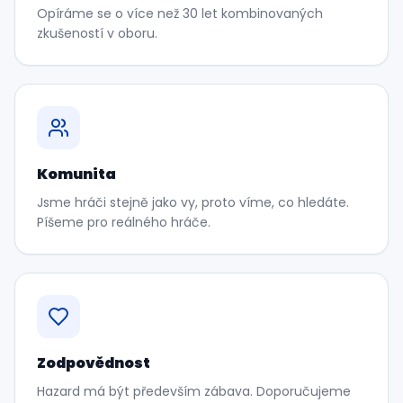
Opíráme se o více než 30 let kombinovaných
zkušeností v oboru.
Komunita
Jsme hráči stejně jako vy, proto víme, co hledáte.
Píšeme pro reálného hráče.
Zodpovědnost
Hazard má být především zábava. Doporučujeme