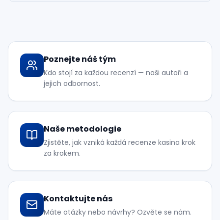
Poznejte náš tým
Kdo stojí za každou recenzí — naši autoři a
jejich odbornost.
Naše metodologie
Zjistěte, jak vzniká každá recenze kasina krok
za krokem.
Kontaktujte nás
Máte otázky nebo návrhy? Ozvěte se nám.