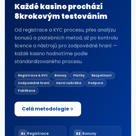
Každé kasino prochází
8krokovým testováním
Od registrace a KYC procesu, přes analýzu
bonusů a platebních metod, až po kontrolu
licence a nástrojů pro zodpovědné hraní —
každé kasino hodnotíme podle
standardizovaného procesu.
Registrace & KYC
Bonusy
Platby
Bezpečnost
Zodpovědné hraní
Herní nabídka
Podpora
Publikace
Celá metodologie
Registrace
Bonusy
01
02