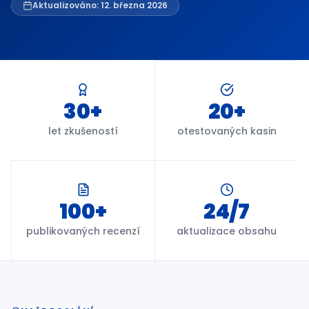
Aktualizováno: 12. března 2026
30+
20+
let zkušeností
otestovaných kasin
100+
24/7
publikovaných recenzí
aktualizace obsahu